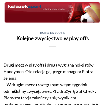
Skip
to
content
HOKEJ NA LODZIE
Kolejne zwycięstwo w play offs
Drugi mecz w play offs i druga wygrana hokeistów
Handymen. Oto relacja gającego managera Piotra
Jelenia.
– W drugim meczu rozegranym w tym tygodniu
odnieśliśmy zwycięstwie 5-1 z drużyną Gut Check .
Pierwsza tercja zakończyła się wynikiem
bezbramkowym , grając dwa razy w przewadze pięciu