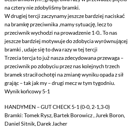
na cztery nie zdobyliśmy bramki.
W drugiej tercji zaczynamy jeszcze bardziej naciskać
na bramkę przeciwnika ,mamy sytuację, lecz to
przeciwnik wychodzi na prowadzenie 1-0.. To nas
jeszcze bardziej motywuje do zdobycia wyrównującej
bramki , udaje się to dwa razy w tej tercji
Trzecia tercja to już nasza zdecydowana przewaga –
przeciwnik po zdobyciu przez nas kolejnych trzech
bramek stracił ochotęi na zmianę wyniku opada z sił
grając – tak jak my – drugi mecz w tym tygodniu.
Wynik końcowy 5-1
HANDYMEN – GUT CHECK 5-1 (0-0, 2-1,3-0)
Bramki: Tomek Rysz, Bartek Borowicz , Jurek Boron,
Daniel Sitnik, Darek Jacher