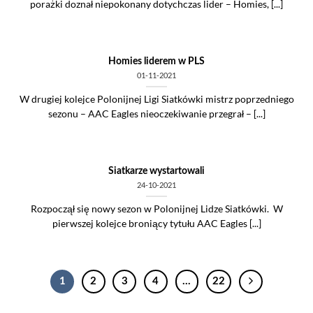
porażki doznał niepokonany dotychczas lider – Homies, [...]
Homies liderem w PLS
01-11-2021
W drugiej kolejce Polonijnej Ligi Siatkówki mistrz poprzedniego
sezonu – AAC Eagles nieoczekiwanie przegrał – [...]
Siatkarze wystartowali
24-10-2021
Rozpoczął się nowy sezon w Polonijnej Lidze Siatkówki. W
pierwszej kolejce broniący tytułu AAC Eagles [...]
1
2
3
4
…
22