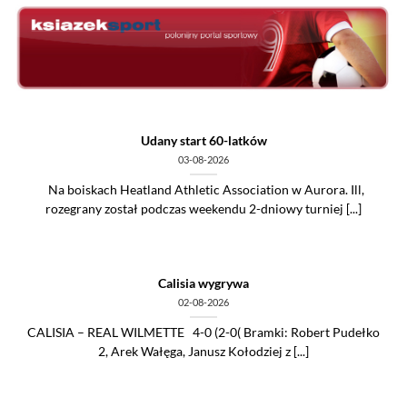
Skip
to
content
Udany start 60-latków
03-08-2026
Na boiskach Heatland Athletic Association w Aurora. Ill,
rozegrany został podczas weekendu 2-dniowy turniej [...]
Calisia wygrywa
02-08-2026
CALISIA – REAL WILMETTE 4-0 (2-0( Bramki: Robert Pudełko
2, Arek Wałęga, Janusz Kołodziej z [...]