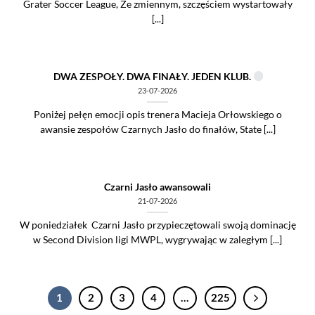
Grater Soccer League, Ze zmiennym, szczęściem wystartowały
[...]
DWA ZESPOŁY. DWA FINAŁY. JEDEN KLUB.
23-07-2026
Poniżej pełęn emocji opis trenera Macieja Orłowskiego o
awansie zespołów Czarnych Jasło do finałów, State [...]
Czarni Jasło awansowali
21-07-2026
W poniedziałek Czarni Jasło przypieczętowali swoją dominację
w Second Division ligi MWPL, wygrywając w zaległym [...]
1
2
3
4
…
225