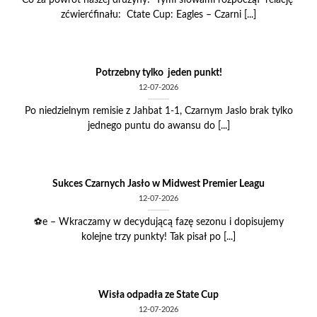
Co za powrót naszej drużyny! Tymi słowami rozpoczął relację
zćwierćfinału: Ctate Cup: Eagles – Czarni [...]
Potrzebny tylko jeden punkt!
12-07-2026
Po niedzielnym remisie z Jahbat 1-1, Czarnym Jaslo brak tylko
jednego puntu do awansu do [...]
Sukces Czarnych Jasło w Midwest Premier Leagu
12-07-2026
⚽e – Wkraczamy w decydującą fazę sezonu i dopisujemy
kolejne trzy punkty! Tak pisał po [...]
Wisła odpadła ze State Cup
12-07-2026