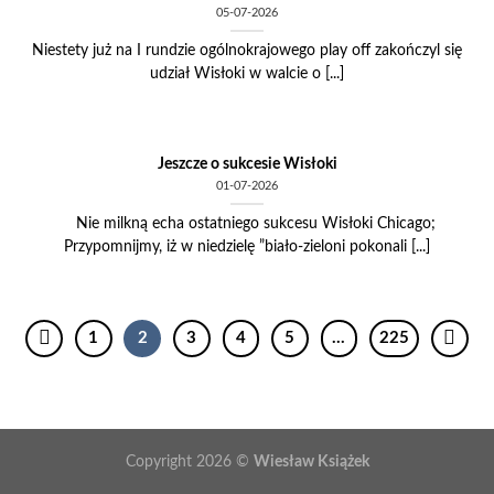
05-07-2026
Niestety już na I rundzie ogólnokrajowego play off zakończyl się
udział Wisłoki w walcie o [...]
Jeszcze o sukcesie Wisłoki
01-07-2026
Nie milkną echa ostatniego sukcesu Wisłoki Chicago;
Przypomnijmy, iż w niedzielę ”biało-zieloni pokonali [...]
1
2
3
4
5
…
225
Copyright 2026 ©
Wiesław Książek