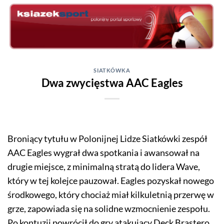
Skip
to
content
SIATKÓWKA
Dwa zwycięstwa AAC Eagles
Broniący tytułu w Polonijnej Lidze Siatkówki zespół
AAC Eagles wygrał dwa spotkania i awansował na
drugie miejsce, z minimalną stratą do lidera Wave,
który w tej kolejce pauzował. Eagles pozyskał nowego
środkowego, który chociaż miał kilkuletnią przerwę w
grze, zapowiada się na solidne wzmocnienie zespołu.
Po kontuzji powrócił do gry atakujący Deck Brastero.