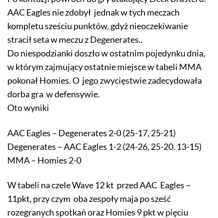
AAC Eagles nie zdobył jednak w tych meczach
kompletu sześciu punktów, gdyż nieoczekiwanie
stracił seta w meczu z Degenerates..
Do niespodzianki doszło w ostatnim pojedynku dnia,
w którym zajmujący ostatnie miejsce w tabeli MMA
pokonał Homies. O jego zwycięstwie zadecydowała
dorba gra w defensywie.
Oto wyniki
AAC Eagles – Degenerates 2-0 (25-17, 25-21)
Degenerates – AAC Eagles 1-2 (24-26, 25-20. 13-15)
MMA – Homies 2-0
W tabeli na czele Wave 12 kt przed AAC Eagles –
11pkt, przy czym oba zespoły maja po sześć
rozegranych spotkań oraz Homies 9 pkt w pięciu