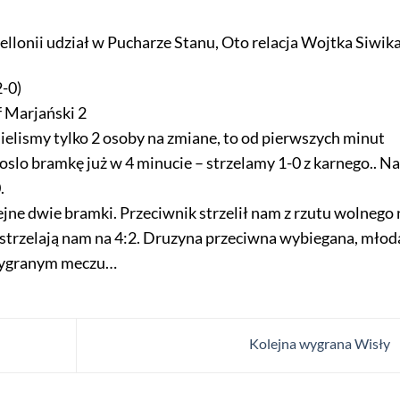
ellonii udział w Pucharze Stanu, Oto relacja Wojtka Siwika
-0)
 Marjański 2
elismy tylko 2 osoby na zmiane, to od pierwszych minut
ioslo bramkę już w 4 minucie – strzelamy 1-0 z karnego.. Na
.
jne dwie bramki. Przeciwnik strzelił nam z rzutu wolnego 
i strzelają nam na 4:2. Druzyna przeciwna wybiegana, młod
 wygranym meczu…
Kolejna wygrana Wisły