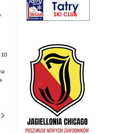
.
 10
na
a