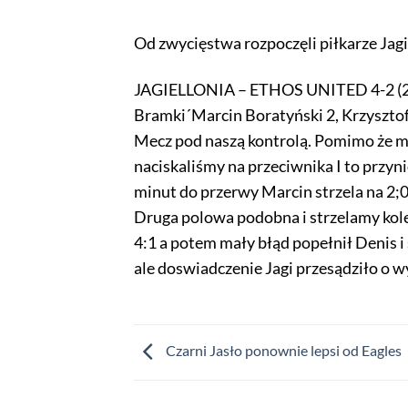
Od zwycięstwa rozpoczęli piłkarze Jagi
JAGIELLONIA – ETHOS UNITED 4-2 (2
Bramki´Marcin Boratyński 2, Krzysztof
Mecz pod naszą kontrolą. Pomimo że mi
naciskaliśmy na przeciwnika I to przyn
minut do przerwy Marcin strzela na 2;0
Druga polowa podobna i strzelamy kole
4:1 a potem mały błąd popełnił Denis 
ale doswiadczenie Jagi przesądziło o
Czarni Jasło ponownie lepsi od Eagles