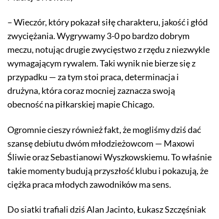
– Wieczór, który pokazał siłę charakteru, jakość i głód
zwyciężania. Wygrywamy 3-0 po bardzo dobrym
meczu, notując drugie zwycięstwo z rzędu z niezwykle
wymagającym rywalem. Taki wynik nie bierze się z
przypadku — za tym stoi praca, determinacja i
drużyna, która coraz mocniej zaznacza swoją
obecność na piłkarskiej mapie Chicago.
Ogromnie cieszy również fakt, że mogliśmy dziś dać
szansę debiutu dwóm młodzieżowcom — Maxowi
Śliwie oraz Sebastianowi Wyszkowskiemu. To właśnie
takie momenty budują przyszłość klubu i pokazują, że
ciężka praca młodych zawodników ma sens.
Do siatki trafiali dziś Alan Jacinto, Łukasz Szczęśniak