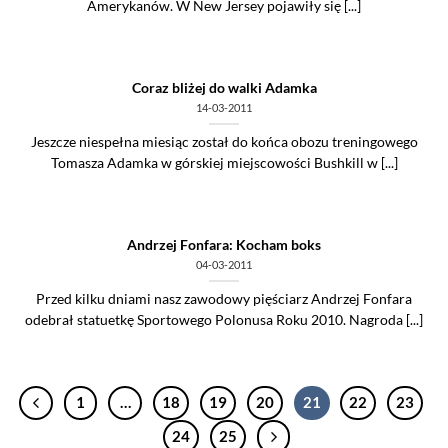
Amerykanów. W New Jersey pojawiły się [...]
Coraz bliżej do walki Adamka
14-03-2011
Jeszcze niespełna miesiąc został do końca obozu treningowego
Tomasza Adamka w górskiej miejscowości Bushkill w [...]
Andrzej Fonfara: Kocham boks
04-03-2011
Przed kilku dniami nasz zawodowy pięściarz Andrzej Fonfara
odebrał statuetkę Sportowego Polonusa Roku 2010. Nagroda [...]
1
…
18
19
20
21
22
23
24
25