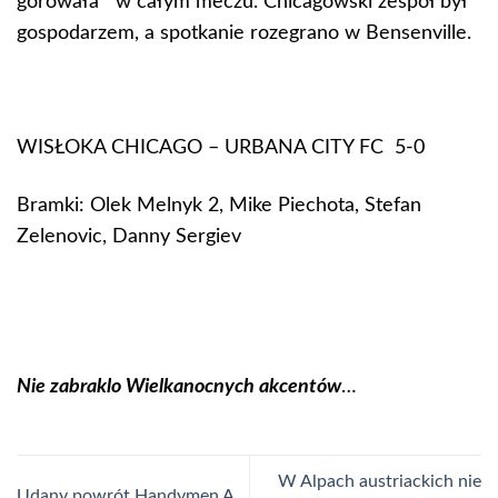
górowała w całym meczu. Chicagowski zespół był
gospodarzem, a spotkanie rozegrano w Bensenville.
WISŁOKA CHICAGO – URBANA CITY FC 5-0
Bramki: Olek Melnyk 2, Mike Piechota, Stefan
Zelenovic, Danny Sergiev
Nie zabraklo Wielkanocnych akcentów
…
W Alpach austriackich nie
Udany powrót Handymen A