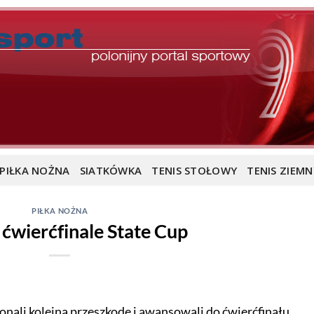
PIŁKA NOŻNA
SIATKÓWKA
TENIS STOŁOWY
TENIS ZIEMN
PIŁKA NOŻNA
ćwierćfinale State Cup
onali kolejną przeszkodę i awansowali do ćwierćfinału