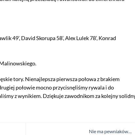
wlik 49’, David Skorupa 58’, Alex Lulek 78’, Konrad
 Malinowskiego.
ęskie tory. Nienajlepsza pierwsza połowa z brakiem
 drugiej połowie mocno przycisnęliśmy rywala i do
haliśmy z wynikiem. Dziękuje zawodnikom za kolejny solidn
Nie ma pewniaków…