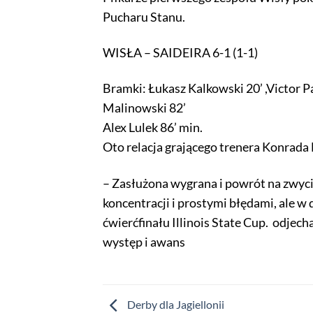
Pucharu Stanu.
WISŁA – SAIDEIRA 6-1 (1-1)
Bramki: Łukasz Kalkowski 20’ ,Victor Pa
Malinowski 82’
Alex Lulek 86’ min.
Oto relacja grającego trenera Konrada
– Zasłużona wygrana i powrót na zwyci
koncentracji i prostymi błędami, ale w
ćwierćfinału Illinois State Cup. odjec
występ i awans
Derby dla Jagiellonii