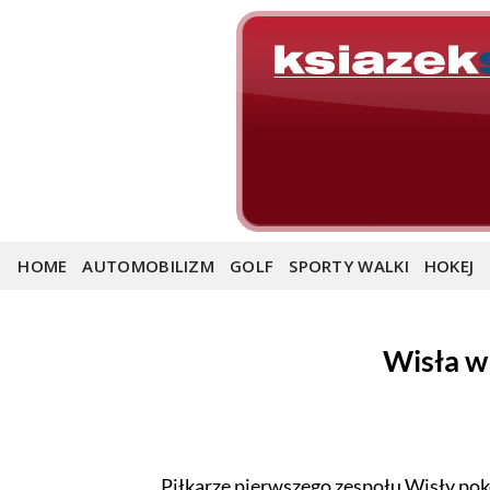
Skip
to
content
HOME
AUTOMOBILIZM
GOLF
SPORTY WALKI
HOKEJ
Wisła w 
Piłkarze pierwszego zespołu Wisły pok