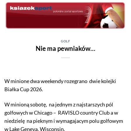
Skip
to
content
GOLF
Nie ma pewniaków…
W minione dwa weekendy rozegrano dwie kolejki
Białka Cup 2026.
W minioną sobotę, na jednym z najstarszych pól
golfowych w Chicago – RAVISLO country Club a w
niedzielę na pieknym i wymagajacym polu golfowym
w Lake Geneva, Wisconsin.