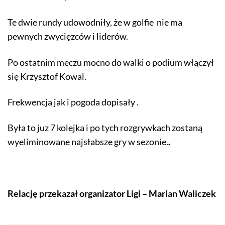
Te dwie rundy udowodniły, że w golfie nie ma
pewnych zwycięzców i liderów.
Po ostatnim meczu mocno do walki o podium włączył
się Krzysztof Kowal.
Frekwencja jak i pogoda dopisały .
Była to juz 7 kolejka i po tych rozgrywkach zostaną
wyeliminowane najsłabsze gry w sezonie.
.
Relację przekazał organizator Ligi – Marian Waliczek