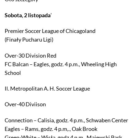
Sobota, 2 listopada
’
Premier Soccer League of Chicagoland
(Finały Pucharu Ligi)
Over-30 Division Red
FC Balcan – Eagles, godz. 4 p.m., Wheeling High
School
Il. Metropolitan A. H. Soccer League
Over-40 Diviison
Connection – Calisia, godz. 4 p.m., Schwaben Center
Eagles – Rams, godz. 4 p.m,., Oak Brook
Green-White – Wisła, godz.4 p.m., Majewski Park