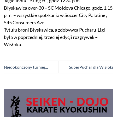
Jagiellonia – Sting FC, godz.12.30 p.m.
Błyskawica over-30 – SC Mołdova Chicago, godz. 1.15
p.m. – wszystkie spot-kania w Soccer City Palatine ,
545 Consumers Ave
Tytułu broni Błyskawica, a zdobywcą Pucharu Ligi
była w poprzedniej, trzeciej edycji rozgrywek –
Wisłoka.
Niedokończony turniej…
SuperPuchar dla Wisłoki