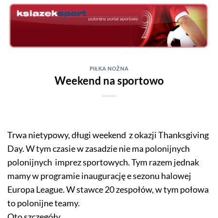
Skip
to
content
PIŁKA NOŻNA
Weekend na sportowo
Trwa nietypowy, długi weekend z okazji Thanksgiving
Day. W tym czasie w zasadzie nie ma polonijnych
polonijnych imprez sportowych. Tym razem jednak
mamy w programie inaugurację e sezonu halowej
Europa League. W stawce 20 zespołów, w tym połowa
to polonijne teamy.
Oto szczegóły