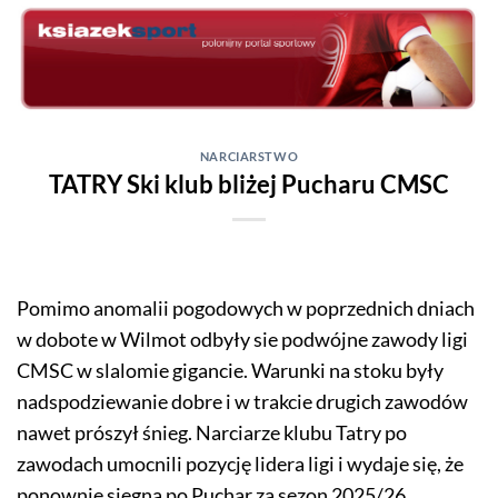
Skip
to
content
NARCIARSTWO
TATRY Ski klub bliżej Pucharu CMSC
Pomimo anomalii pogodowych w poprzednich dniach
w dobote w Wilmot odbyły sie podwójne zawody ligi
CMSC w slalomie gigancie. Warunki na stoku były
nadspodziewanie dobre i w trakcie drugich zawodów
nawet prószył śnieg. Narciarze klubu Tatry po
zawodach umocnili pozycję lidera ligi i wydaje się, że
ponownie sięgną po Puchar za sezon 2025/26