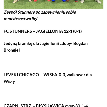
Zespół Stunners po zapewnieniu sobie
mmistrzostwa ligi
FC STUNNERS – JAGIELLONIA 12-1 (8-1)
Jedyną bramkę dla Jagiellonii zdobył Bogdan
Brongiel
LEVSKI CHICAGO – WISŁA 0-3, walkower dla
Wisły
CZARNI STRZ. – BŁYSKAWICA over-30 1-4