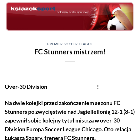
Skip
to
content
PREMIER SOCCER LEAGUE
FC Stunners mistrzem!
Over-30 Division !
Na dwie kolejki przed zakończeniem sezonu FC
Stunners po zwycięstwie nad Jagiellellonią 12-1 (8-1)
zapewnił sobie kolejny tytuł mistrza w over-30
Division Europa Soccer League Chicago. Oto relacja
Łukasza Szpary, trenera FC Stunners.