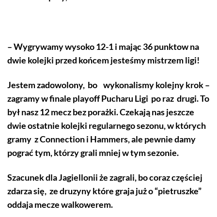
– Wygrywamy wysoko 12-1 i mając 36 punktow na
dwie kolejki przed końcem jesteśmy mistrzem ligi!
Jestem zadowolony, bo wykonalismy kolejny krok –
zagramy w finale playoff Pucharu Ligi po raz drugi. To
był nasz 12 mecz bez porażki. Czekają nas jeszcze
dwie ostatnie kolejki regularnego sezonu, w których
gramy z Connection i Hammers, ale pewnie damy
pograć tym, którzy grali mniej w tym sezonie.
Szacunek dla Jagiellonii że zagrali, bo coraz częściej
zdarza się, ze druzyny które graja już o “pietruszke”
oddaja mecze walkowerem.