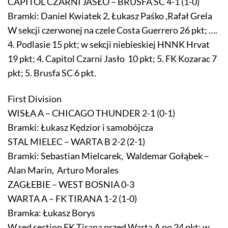
CAPITOL CZARNI JASŁO – BRUSFA SC 4-1 (1-0)
Bramki: Daniel Kwiatek 2, Łukasz Paśko ,Rafał Grela
W sekcji czerwonej na czele Costa Guerrero 26 pkt; ….
4. Podlasie 15 pkt; w sekcji niebieskiej HNNK Hrvat
19 pkt; 4. Capitol Czarni Jasło 10 pkt; 5. FK Kozarac 7
pkt; 5. Brusfa SC 6 pkt.
First Division
WISŁA A – CHICAGO THUNDER 2-1 (0-1)
Bramki: Łukasz Kędzior i samobójcza
STAL MIELEC – WARTA B 2-2 (2-1)
Bramki: Sebastian Mielcarek, Waldemar Gołąbek –
Alan Marin, Arturo Morales
ZAGŁEBIE – WEST BOSNIA 0-3
WARTA A – FK TIRANA 1-2 (1-0)
Bramka: Łukasz Borys
W red section FK Tirana przed Warta A po 24 pkt; w