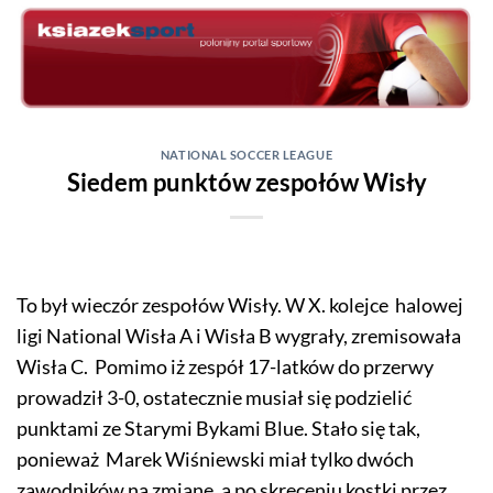
Skip
to
content
NATIONAL SOCCER LEAGUE
Siedem punktów zespołów Wisły
To był wieczór zespołów Wisły. W X. kolejce halowej
ligi National Wisła A i Wisła B wygrały, zremisowała
Wisła C. Pomimo iż zespół 17-latków do przerwy
prowadził 3-0, ostatecznie musiał się podzielić
punktami ze Starymi Bykami Blue. Stało się tak,
ponieważ Marek Wiśniewski miał tylko dwóch
zawodników na zmianę, a po skręceniu kostki przez