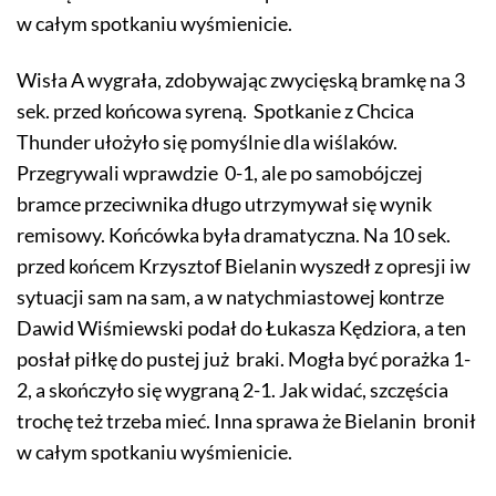
w całym spotkaniu wyśmienicie.
Wisła A wygrała, zdobywając zwycięską bramkę na 3
sek. przed końcowa syreną. Spotkanie z Chcica
Thunder ułożyło się pomyślnie dla wiślaków.
Przegrywali wprawdzie 0-1, ale po samobójczej
bramce przeciwnika długo utrzymywał się wynik
remisowy. Końcówka była dramatyczna. Na 10 sek.
przed końcem Krzysztof Bielanin wyszedł z opresji iw
sytuacji sam na sam, a w natychmiastowej kontrze
Dawid Wiśmiewski podał do Łukasza Kędziora, a ten
posłał piłkę do pustej już braki. Mogła być porażka 1-
2, a skończyło się wygraną 2-1. Jak widać, szczęścia
trochę też trzeba mieć. Inna sprawa że Bielanin bronił
w całym spotkaniu wyśmienicie.