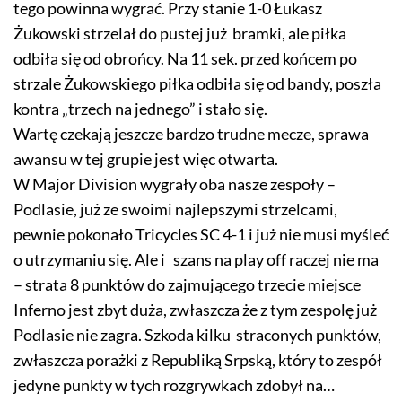
tego powinna wygrać. Przy stanie 1-0 Łukasz
Żukowski strzelał do pustej już bramki, ale piłka
odbiła się od obrońcy. Na 11 sek. przed końcem po
strzale Żukowskiego piłka odbiła się od bandy, poszła
kontra „trzech na jednego” i stało się.
Wartę czekają jeszcze bardzo trudne mecze, sprawa
awansu w tej grupie jest więc otwarta.
W Major Division wygrały oba nasze zespoły –
Podlasie, już ze swoimi najlepszymi strzelcami,
pewnie pokonało Tricycles SC 4-1 i już nie musi myśleć
o utrzymaniu się. Ale i szans na play off raczej nie ma
– strata 8 punktów do zajmującego trzecie miejsce
Inferno jest zbyt duża, zwłaszcza że z tym zespolę już
Podlasie nie zagra. Szkoda kilku straconych punktów,
zwłaszcza porażki z Republiką Srpską, który to zespół
jedyne punkty w tych rozgrywkach zdobył na…