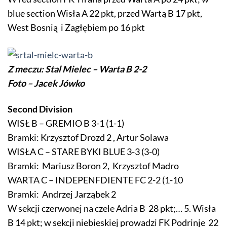
blue section Wisła A 22 pkt, przed Wartą B 17 pkt,
West Bosnią i Zagłębiem po 16 pkt
Z meczu: Stal Mielec – Warta B 2-2
Foto – Jacek Jówko
Second Division
WISŁ B – GREMIO B 3-1 (1-1)
Bramki: Krzysztof Drozd 2 , Artur Solawa
WISŁA C – STARE BYKI BLUE 3-3 (3-0)
Bramki: Mariusz Boron 2, Krzysztof Madro
WARTA C – INDEPENFDIENTE FC 2-2 (1-10
Bramki: Andrzej Jarząbek 2
W sekcji czerwonej na czele Adria B 28 pkt;… 5. Wisła
B 14 pkt; w sekcji niebieskiej prowadzi FK Podrinje 22