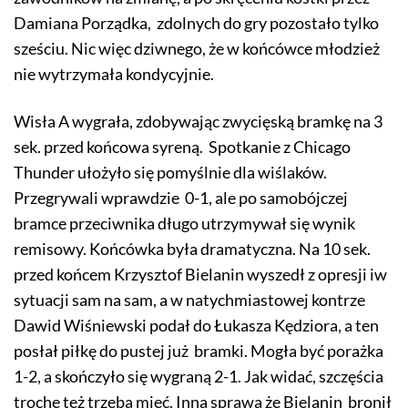
Damiana Porządka, zdolnych do gry pozostało tylko
sześciu. Nic więc dziwnego, że w końcówce młodzież
nie wytrzymała kondycyjnie.
Wisła A wygrała, zdobywając zwycięską bramkę na 3
sek. przed końcowa syreną. Spotkanie z Chicago
Thunder ułożyło się pomyślnie dla wiślaków.
Przegrywali wprawdzie 0-1, ale po samobójczej
bramce przeciwnika długo utrzymywał się wynik
remisowy. Końcówka była dramatyczna. Na 10 sek.
przed końcem Krzysztof Bielanin wyszedł z opresji iw
sytuacji sam na sam, a w natychmiastowej kontrze
Dawid Wiśniewski podał do Łukasza Kędziora, a ten
posłał piłkę do pustej już bramki. Mogła być porażka
1-2, a skończyło się wygraną 2-1. Jak widać, szczęścia
trochę też trzeba mieć. Inna sprawa że Bielanin bronił