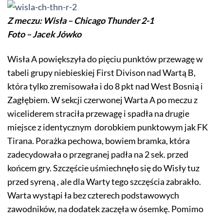
Z meczu: Wisła – Chicago Thunder 2-1
Foto – Jacek Jówko
Wisła A powiększyła do pięciu punktów przewagę w
tabeli grupy niebieskiej First Divison nad Wartą B,
która tylko zremisowała i do 8 pkt nad West Bosnią i
Zagłębiem. W sekcji czerwonej Warta A po meczu z
wiceliderem straciła przewagę i spadła na drugie
miejsce z identycznym dorobkiem punktowym jak FK
Tirana. Porażka pechowa, bowiem bramka, która
zadecydowała o przegranej padła na 2 sek. przed
końcem gry. Szczęście uśmiechnęło się do Wisły tuz
przed syreną , ale dla Warty tego szczęścia zabrakło.
Warta wystąpi ła bez czterech podstawowych
zawodników, na dodatek zaczęła w ósemkę. Pomimo