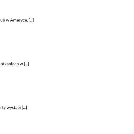
ub w Ameryce, [...]
tkaniach w [...]
y wystąpi [...]