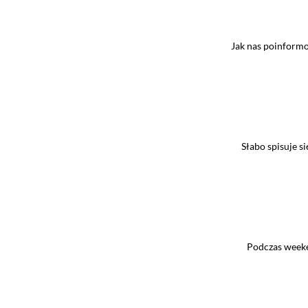
Jak nas poinformow
Słabo spisuje s
Podczas weeken