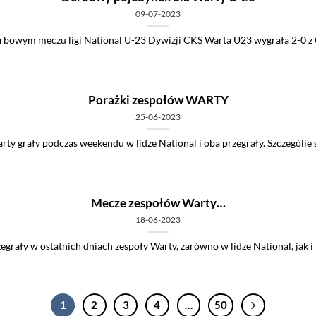
09-07-2023
rbowym meczu ligi National U-23 Dywizji CKS Warta U23 wygrała 2-0 z CK
Porażki zespołów WARTY
25-06-2023
ty grały podczas weekendu w lidze National i oba przegrały. Szczególie sl
Mecze zespołów Warty…
18-06-2023
egrały w ostatnich dniach zespoły Warty, zarówno w lidze National, jak i 
1
2
3
4
…
50