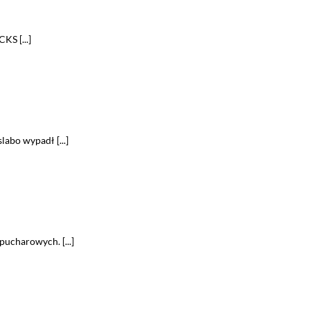
S [...]
abo wypadł [...]
pucharowych. [...]