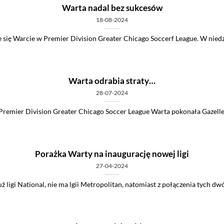
Warta nadal bez sukcesów
18-08-2024
 się Warcie w Premier Division Greater Chicago Soccerf League. W niedzie
Warta odrabia straty…
28-07-2024
emier Division Greater Chicago Soccer League Warta pokonała Gazelle 
Porażka Warty na inaugurację nowej ligi
27-04-2024
ż ligi National, nie ma lgii Metropolitan, natomiast z połączenia tych dwóch