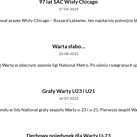
97 lat SAC Wisły Chicago
27-04-2024
ał prezes Wisły Chicago – Ryszard Latawiec, ten najstarszy polonijny kl
Warta słabo…
20-08-2023
ię Warta w obecnym sezonie ligi National Metro. Po ośmiu rozegranych spo
Grały Warty U23 i U21
16-07-2023
du w lidz National grały zespoły Warty u-23 i u-21. Pierwszy zespół Wart
Derbowy pojedynek dla Warty U-23