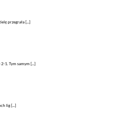
lę przegrała [...]
2-1. Tym samym [...]
 lig [...]