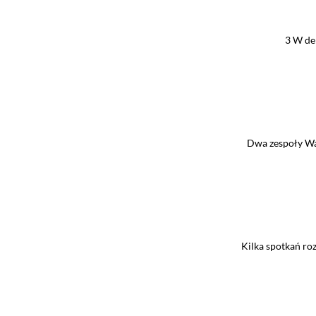
3 W de
Dwa zespoły War
Kilka spotkań roz