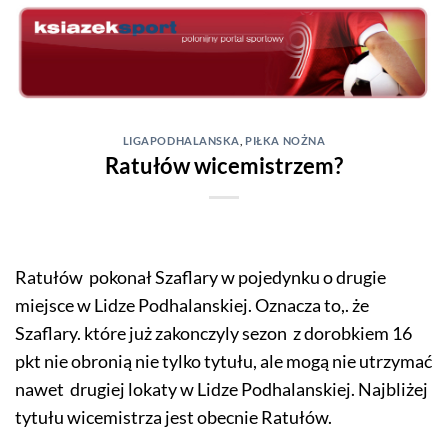
Skip
to
content
LIGAPODHALANSKA
,
PIŁKA NOŻNA
Ratułów wicemistrzem?
Ratułów pokonał Szaflary w pojedynku o drugie
miejsce w Lidze Podhalanskiej. Oznacza to,. że
Szaflary. które już zakonczyly sezon z dorobkiem 16
pkt nie obronią nie tylko tytułu, ale mogą nie utrzymać
nawet drugiej lokaty w Lidze Podhalanskiej. Najbliżej
tytułu wicemistrza jest obecnie Ratułów.