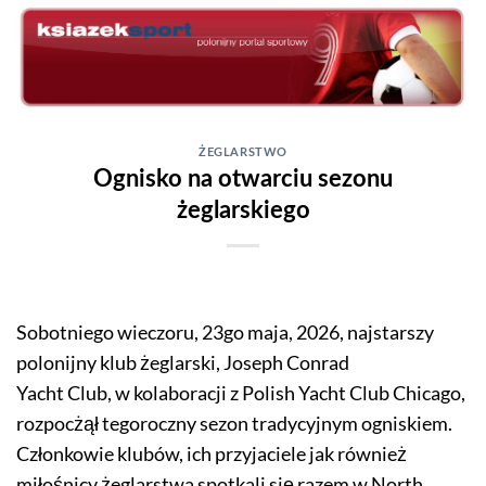
Skip
to
content
ŻEGLARSTWO
Ognisko na otwarciu sezonu
żeglarskiego
Sobotniego wieczoru, 23go maja, 2026, najstarszy
polonijny klub żeglarski, Joseph Conrad
Yacht Club, w kolaboracji z Polish Yacht Club Chicago,
rozpocżął tegoroczny sezon tradycyjnym ogniskiem.
Członkowie klubów, ich przyjaciele jak również
miłośnicy żeglarstwa spotkali się razem w North