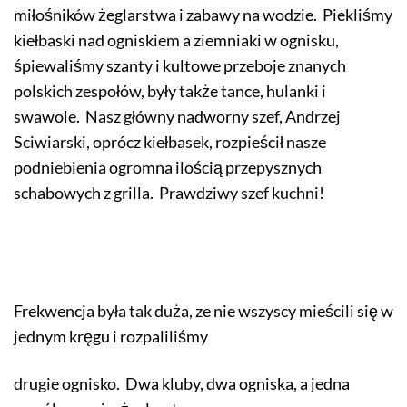
miłośników żeglarstwa i zabawy na wodzie. Piekliśmy
kiełbaski nad ogniskiem a ziemniaki w ognisku,
śpiewaliśmy szanty i kultowe przeboje znanych
polskich zespołów, były także tance, hulanki i
swawole. Nasz główny nadworny szef, Andrzej
Sciwiarski, oprócz kiełbasek, rozpieścił nasze
podniebienia ogromna ilością przepysznych
schabowych z grilla. Prawdziwy szef kuchni!
Frekwencja była tak duża, ze nie wszyscy mieścili się w
jednym kręgu i rozpaliliśmy
drugie ognisko. Dwa kluby, dwa ogniska, a jedna