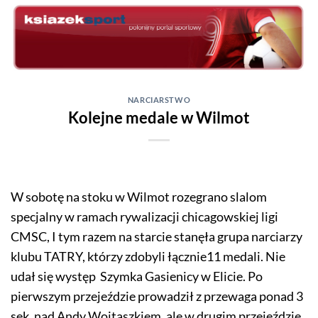
Skip
to
content
NARCIARSTWO
Kolejne medale w Wilmot
W sobotę na stoku w Wilmot rozegrano slalom
specjalny w ramach rywalizacji chicagowskiej ligi
CMSC, I tym razem na starcie stanęła grupa narciarzy
klubu TATRY, którzy zdobyli łącznie11 medali. Nie
udał się występ Szymka Gasienicy w Elicie. Po
pierwszym przejeździe prowadził z przewaga ponad 3
sek. nad Andy Wojtaszkiem, ale w drugim przejeździe