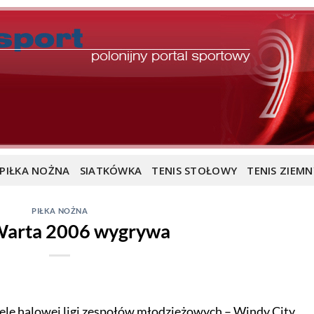
PIŁKA NOŻNA
SIATKÓWKA
TENIS STOŁOWY
TENIS ZIEMN
PIŁKA NOŻNA
arta 2006 wygrywa
iele halowej ligi zespołów młodzieżowych – Windy City