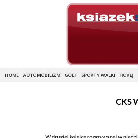
Skip
to
content
HOME
AUTOMOBILIZM
GOLF
SPORTY WALKI
HOKEJ
CKS W
W drugiej kolejce rozgrywanej w niedz