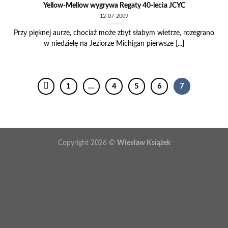
Yellow-Mellow wygrywa Regaty 40-lecia JCYC
12-07-2009
Przy pięknej aurze, chociaż może zbyt słabym wietrze, rozegrano
w niedzielę na Jeziorze Michigan pierwsze [...]
1
…
4
5
6
7
Copyright 2026 ©
Wiesław Książek