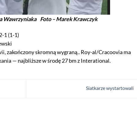
adka Wawrzyniaka Foto – Marek Krawczyk
1 (1-1)
ewski
ii, zakończony skromną wygraną.. Roy-al/Cracoovia ma
kania — najbliższe w środę 27 bm z Interational.
Siatkarze wystartowali