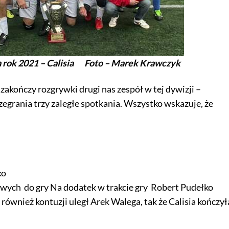
na rok 2021 – Calisia Foto – Marek Krawczyk
akończy rozgrywki drugi nas zespół w tej dywizji –
zegrania trzy zaległe spotkania. Wszystko wskazuje, że
ko
owych do gry Na dodatek w trakcie gry Robert Pudełko
 również kontuzji uległ Arek Walega, tak że Calisia kończył