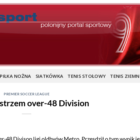
PIŁKA NOŻNA
SIATKÓWKA
TENIS STOŁOWY
TENIS ZIEMN
PREMIER SOCCER LEAGUE
istrzem over-48 Division
er-48 Divison ligi oldbyów Metro. Przesdził o tym wynik je