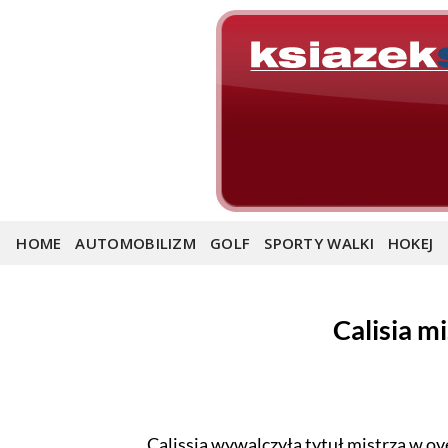
Skip
to
content
HOME
AUTOMOBILIZM
GOLF
SPORTY WALKI
HOKEJ
Calisia m
Calissia wywalczyła tytuł mistrza w ov