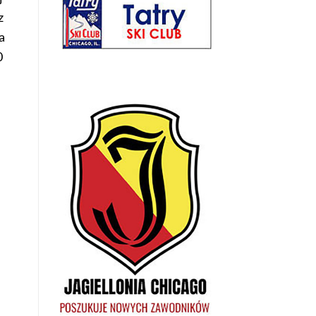
z
a
0