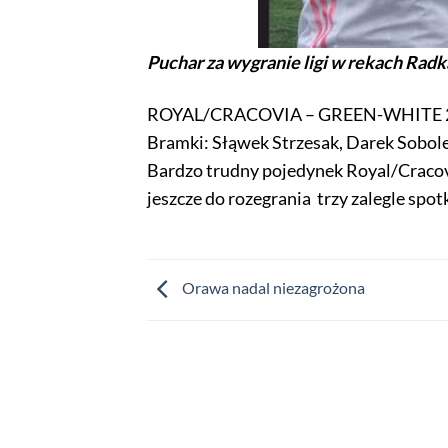
Puchar za wygranie ligi w rekach R
ROYAL/CRACOVIA – GREEN-WHITE 2-
Bramki: Słąwek Strzesak, Darek Sobol
Bardzo trudny pojedynek Royal/Cracov
jeszcze do rozegrania trzy zalegle spot
Orawa nadal niezagrożona