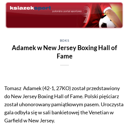
Skip
to
content
BOKS
Adamek w New Jersey Boxing Hall of
Fame
Tomasz Adamek (42-1, 27KO) został przedstawiony
do New Jersey Boxing Hall of Fame. Polski pięściarz
został uhonorowany pamiątkowym pasem. Uroczysta
gala odbyła się w sali bankietowej the Venetian w
Garfield w New Jersey.