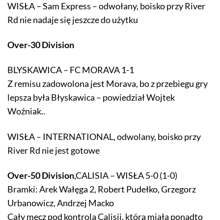
WISŁA – Sam Express – odwołany, boisko przy River
Rd nie nadaje się jeszcze do użytku
Over-30 Division
BLYSKAWICA – FC MORAVA 1-1
Z remisu zadowolona jest Morava, bo z przebiegu gry
lepsza była Błyskawica – powiedział Wojtek
Woźniak..
WISŁA – INTERNATIONAL, odwolany, boisko przy
River Rd nie jest gotowe
Over-50 Division
,CALISIA – WISŁA 5-0 (1-0)
Bramki: Arek Wałęga 2, Robert Pudełko, Grzegorz
Urbanowicz, Andrzej Macko
Cały mecz pod kontrolą Calisii, która miała ponadto