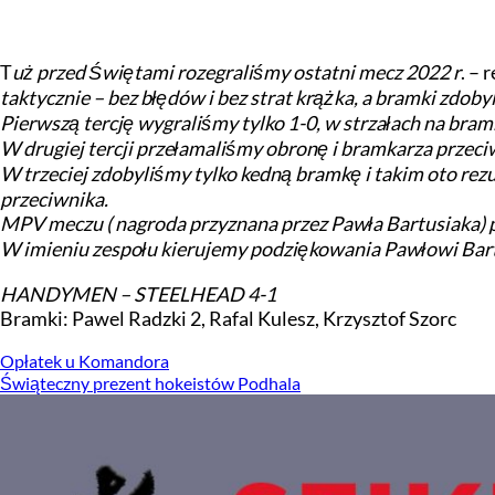
T
uż przed Świętami rozegraliśmy ostatni mecz 2022 r
. – 
taktycznie – bez błędów i bez strat krążka, a bramki zdobyl
Pierwszą tercję wygraliśmy tylko 1-0, w strzałach na bra
W drugiej tercji przełamaliśmy obronę i bramkarza przeciw
W trzeciej zdobyliśmy tylko kedną bramkę i takim oto re
przeciwnika.
MPV meczu ( nagroda przyznana przez Pawła Bartusiaka)
W imieniu zespołu kierujemy podziękowania Pawłowi Bar
HANDYMEN – STEELHEAD 4-1
Bramki: Pawel Radzki 2, Rafal Kulesz, Krzysztof Szorc
Opłatek u Komandora
Świąteczny prezent hokeistów Podhala