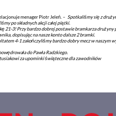
relacjonuje menager Piotr Jeleń.
– Spotkaliśmy się z druży
iśmy po składnych akcji całej piątki.
mkę 21-3! Przy bardzo dobrej postawie bramkarza drużyny p
nika, dopisując na nasze konto dalsze 2 bramki.
zultatem 4-1 zakończyliśmy bardzo dobry mecz w naszym wy
 powędrowała do Pawła Radzkiego.
tusiakowi za upominki świąteczne dla zawodników