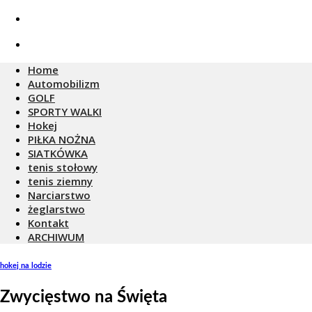
Skip
to
content
Home
Automobilizm
GOLF
SPORTY WALKI
Hokej
PIŁKA NOŻNA
SIATKÓWKA
tenis stołowy
tenis ziemny
Narciarstwo
żeglarstwo
Kontakt
ARCHIWUM
hokej na lodzie
Zwycięstwo na Święta