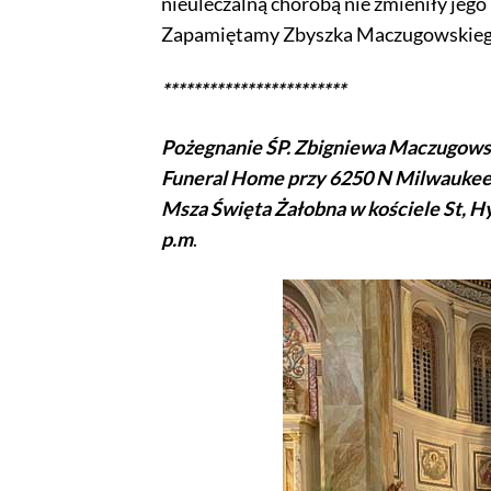
nieuleczalną chorobą nie zmieniły jego p
Zapamiętamy Zbyszka Maczugowskiego 
************************
Pożegnanie ŚP. Zbigniewa Maczugowsk
Funeral Home przy 6250 N Milwaukee A
Msza Święta Żałobna w kościele St, Hy
p.m
.