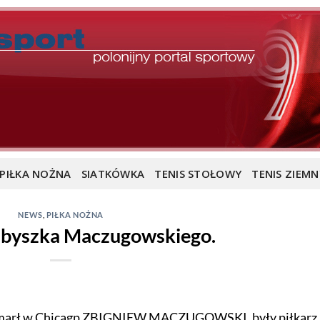
PIŁKA NOŻNA
SIATKÓWKA
TENIS STOŁOWY
TENIS ZIEMN
NEWS
,
PIŁKA NOŻNA
byszka Maczugowskiego.
 zmarł w Chicagp ZBIGNIEW MACZUGOWSKI, były piłkarz 