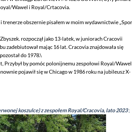
Royal/Wawel i Royal/Crtacovia.
i trenerze obszernie pisałem w moim wydawnictwie „Spor
Zbyszek. rozpoczął jako 13-latek, w juniorach Cracovii
bu zadebiutował mając 16 lat. Cracovia znajdowała się
pozostał do 1978.\
t, Przybył by pomóc polonijnemu zespołowi Royal/Wawel
nownie pojawił się w Chicago w 1986 roku na jubileusz X-
wonej koszulce) z zespołem Royal/Cracovia, lato 2023
;