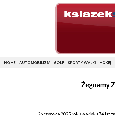
Skip
to
content
HOME
AUTOMOBILIZM
GOLF
SPORTY WALKI
HOKEJ
Żegnamy Z
26 czerwca 2025 roku w wieku 74 lat