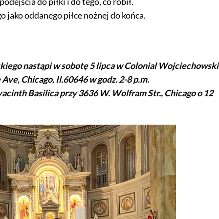
odejścia do piłki i do tego, co robił.
jako oddanego piłce nożnej do końca.
iego nastąpi w sobotę 5 lipca w Colonial Wojciechowski
ve, Chicago, Il.60646 w godz. 2-8 p.m.
acinth Basilica przy 3636 W. Wolfram Str., Chicago o 12