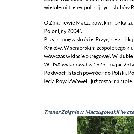
wieloletni trener polonijnych klubów 
O Zbigniewie Maczugowskim, piłkarzu 
Polonijny 2004”.
Przypomnę w skrócie, Przygodę z piłką 
Kraków. W seniorskim zespole tego klu
wówczas w klasie okręgowej. W klubie 
W USA wylądował w 1979, ,majac 29 la
Po dwóch latach powrócił do Polski. Po
lecia Royal/Wawel i już został na stałe.
Trener Zbigniew Maczugowskii (w czer