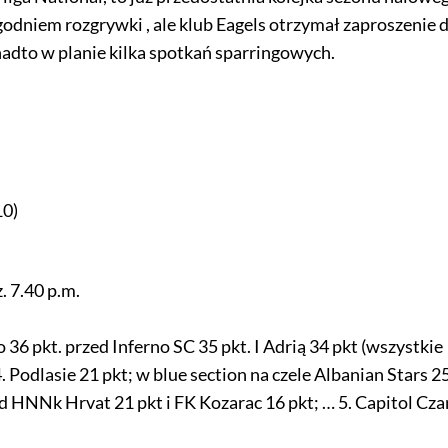
odniem rozgrywki , ale klub Eagels otrzymał zaproszenie 
adto w planie kilka spotkań sparringowych.
10)
. 7.40 p.m.
36 pkt. przed Inferno SC 35 pkt. I Adrią 34 pkt (wszystkie
. Podlasie 21 pkt; w blue section na czele Albanian Stars 2
ed HNNk Hrvat 21 pkt i FK Kozarac 16 pkt; … 5. Capitol Cza