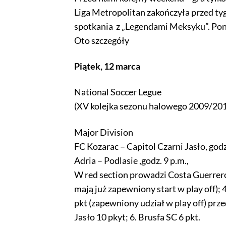
Liga Metropolitan zakończyła przed tyg
spotkania z „Legendami Meksyku”. Pon
Oto szczegóły
Piątek, 12 marca
National Soccer Legue
(XV kolejka sezonu halowego 2009/20
Major Division
FC Kozarac – Capitol Czarni Jasło, godz
Adria – Podlasie ,godz. 9 p.m.,
W red section prowadzi Costa Guerrero 
mają już zapewniony start w play off); 4
pkt (zapewniony udział w play off) prz
Jasło 10 pkyt; 6. Brusfa SC 6 pkt.