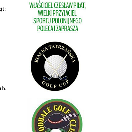
jt;
 b.