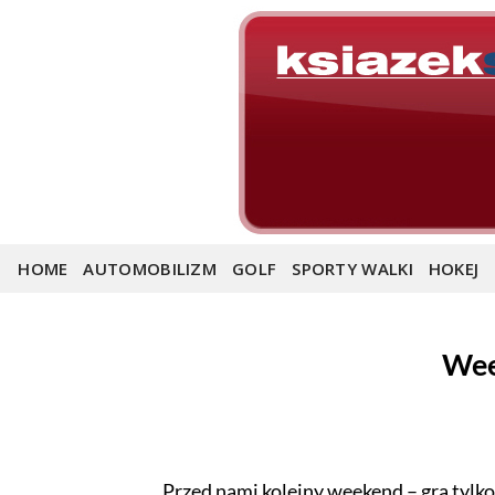
Skip
to
content
HOME
AUTOMOBILIZM
GOLF
SPORTY WALKI
HOKEJ
Wee
Przed nami kolejny weekend – gra tylko