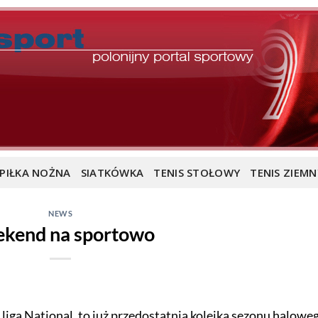
PIŁKA NOŻNA
SIATKÓWKA
TENIS STOŁOWY
TENIS ZIEMN
NEWS
kend na sportowo
 liga National, to już przedostatnia kolejka sezonu halowe