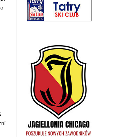
do
5
rni