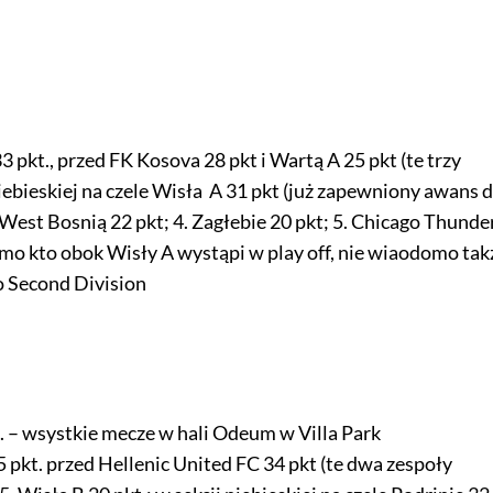
3 pkt., przed FK Kosova 28 pkt i Wartą A 25 pkt (te trzy
niebieskiej na czele Wisła A 31 pkt (już zapewniony awans 
 West Bosnią 22 pkt; 4. Zagłebie 20 pkt; 5. Chicago Thunde
odmo kto obok Wisły A wystąpi w play off, nie wiaodomo tak
o Second Division
. – wsystkie mecze w hali Odeum w Villa Park
 pkt. przed Hellenic United FC 34 pkt (te dwa zespoły