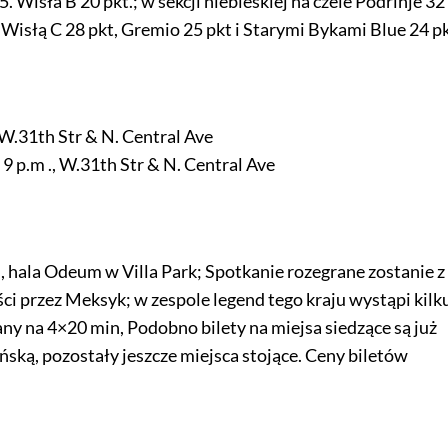
5. Wisła B 20 pkt.; w sekcji niebieskiej na czele Podrinje 32
 Wisłą C 28 pkt, Gremio 25 pkt i Starymi Bykami Blue 24 pk
W.31th Str & N. Central Ave
 p.m ., W.31th Str & N. Central Ave
, hala Odeum w Villa Park; Spotkanie rozegrane zostanie z
ci przez Meksyk; w zespole legend tego kraju wystąpi kilku
y na 4×20 min, Podobno bilety na miejsa siedzące są już
ką, pozostały jeszcze miejsca stojące. Ceny biletów