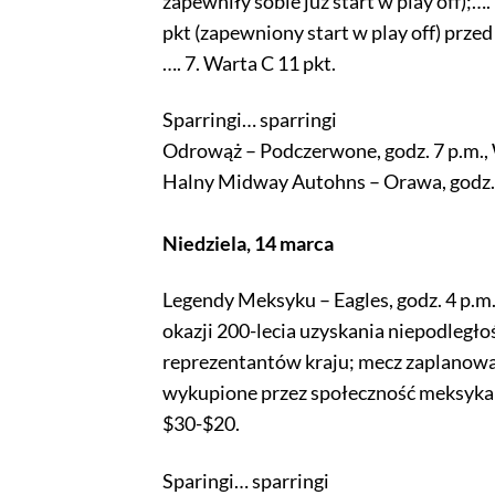
zapewniły sobie już start w play off);…. 
pkt (zapewniony start w play off) przed
…. 7. Warta C 11 pkt.
Sparringi… sparringi
Odrowąż – Podczerwone, godz. 7 p.m., 
Halny Midway Autohns – Orawa, godz. 9
Niedziela, 14 marca
Legendy Meksyku – Eagles, godz. 4 p.m.
okazji 200-lecia uzyskania niepodległoś
reprezentantów kraju; mecz zaplanowan
wykupione przez społeczność meksykańs
$30-$20.
Sparingi… sparringi