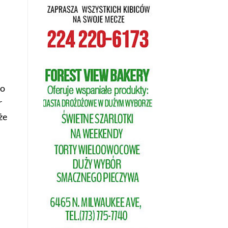
do
r
że