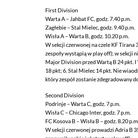
First Division
Warta A – Jahbat FC, godz. 7.40 p.m.
Zagłebie – Stal Mielec, godz. 9.40 p.m.
Wisła A – Warta B, godz. 10.20 p.m.
W sekcji czerwonej na czele KF Tirana 3
zespoły wystąpią w play off); w sekcji 
Major Division przed Wartą B 24 pkt. I
18 pkt; 6. Stal Mielec 14 pkt. Nie wia
który zespół zostanie zdegradowany d
Second Division
Podrinje – Warta C, godz. 7 p.m.
Wisła C – Chicago Inter, godz. 7 p.m.
FC Kosova B – Wisła B – godz. 8.20 p.m
W sekcji czerwonej prowadzi Adria B 35