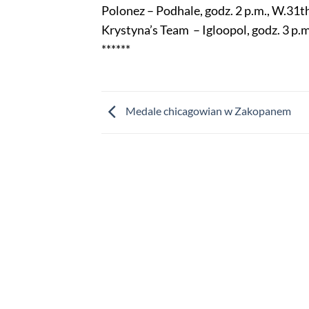
Polonez – Podhale, godz. 2 p.m., W.31th
Krystyna’s Team – Igloopol, godz. 3 p.m
******
Medale chicagowian w Zakopanem