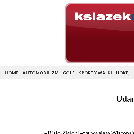
Skip
to
content
HOME
AUTOMOBILIZM
GOLF
SPORTY WALKI
HOKEJ
Udan
= Biało-ZIeloni wygrywają w Wisconsin