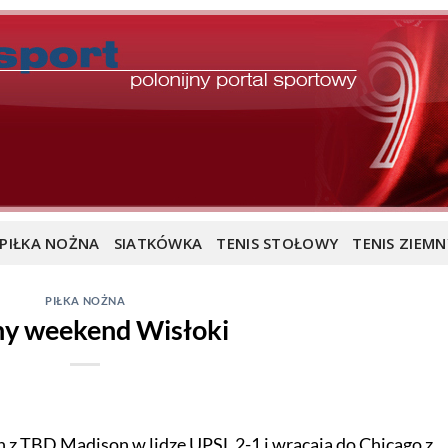
PIŁKA NOŻNA
SIATKÓWKA
TENIS STOŁOWY
TENIS ZIEMN
PIŁKA NOŻNA
y weekend Wisłoki
 z TBD Madison w lidze UPSL 2-1 i wracają do Chicago z