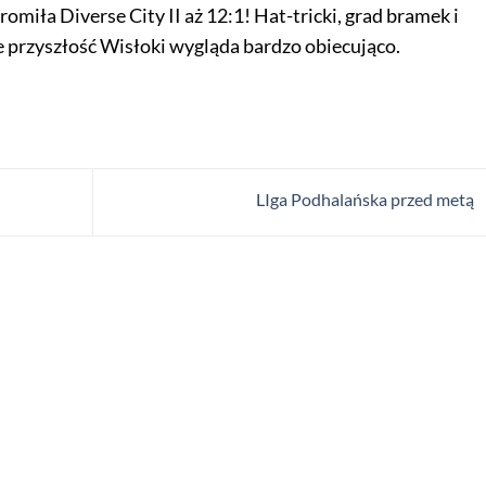
miła Diverse City II aż 12:1! Hat-tricki, grad bramek i
e przyszłość Wisłoki wygląda bardzo obiecująco.
LIga Podhalańska przed metą