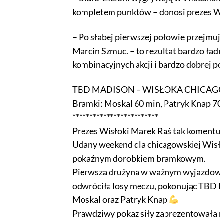
kompletem punktów – donosi prezes W
– Po słabej pierwszej połowie przejmu
Marcin Szmuc. – to rezultat bardzo ła
kombinacyjnych akcji i bardzo dobrej p
TBD MADISON – WISŁOKA CHICAGO 
Bramki: Moskal 60 min, Patryk Knap 7
*************************
Prezes Wisłoki Marek Raś tak koment
Udany weekend dla chicagowskiej Wisł
pokaźnym dorobkiem bramkowym.
Pierwsza drużyna w ważnym wyjazdowy
odwróciła losy meczu, pokonując TBD F
Moskal oraz Patryk Knap
Prawdziwy pokaz siły zaprezentowała