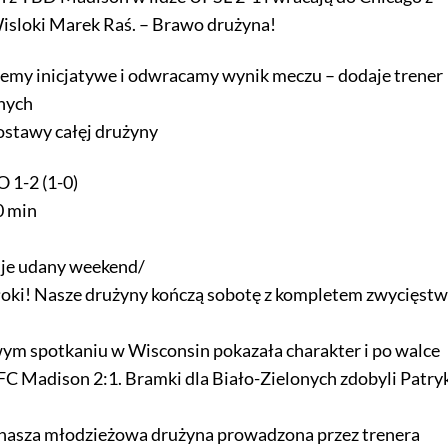
isloki Marek Raś. – Brawo drużyna!
jemy inicjatywe i odwracamy wynik meczu – dodaje trener
dnych
ostawy całęj drużyny
1-2 (1-0)
0 min
uje udany weekend/
oki! Nasze drużyny kończą sobotę z kompletem zwycięstw 
m spotkaniu w Wisconsin pokazała charakter i po walce
C Madison 2:1. Bramki dla Biało-Zielonych zdobyli Patry
 nasza młodzieżowa drużyna prowadzona przez trenera