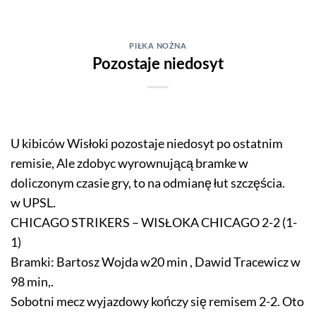
Skip
to
content
PIŁKA NOŻNA
Pozostaje niedosyt
U kibiców Wisłoki pozostaje niedosyt po ostatnim
remisie, Ale zdobyc wyrownującą bramke w
doliczonym czasie gry, to na odmianę łut szczęścia.
w UPSL.
CHICAGO STRIKERS – WISŁOKA CHICAGO 2-2 (1-
1)
Bramki: Bartosz Wojda w20 min , Dawid Tracewicz w
98 min,.
Sobotni mecz wyjazdowy kończy się remisem 2-2. Oto