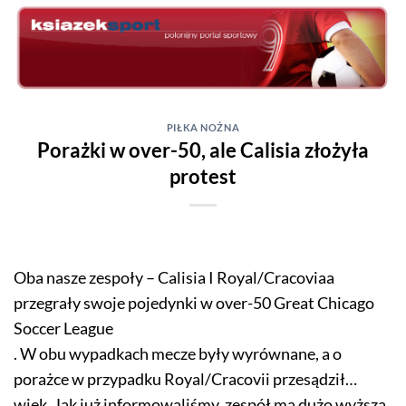
Skip
to
content
PIŁKA NOŻNA
Porażki w over-50, ale Calisia złożyła
protest
Oba nasze zespoły – Calisia I Royal/Cracoviaa
przegrały swoje pojedynki w over-50 Great Chicago
Soccer League
. W obu wypadkach mecze były wyrównane, a o
porażce w przypadku Royal/Cracovii przesądził…
wiek. Jak już informowaliśmy, zespół ma dużo wyższą