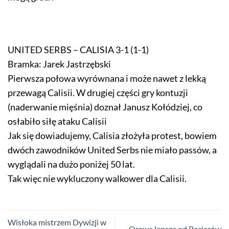
UNITED SERBS – CALISIA 3-1 (1-1)
Bramka: Jarek Jastrzębski
Pierwsza połowa wyrównana i może nawet z lekką
przewagą Calisii. W drugiej części gry kontuzji
(naderwanie mięśnia) doznał Janusz Kołódziej, co
osłabiło siłę ataku Calisii
Jak się dowiadujemy, Calisia złożyła protest, bowiem
dwóch zawodników United Serbs nie miało passów, a
wyglądali na dużo poniżej 50 lat.
Tak więc nie wykluczony walkower dla Calisii.
Wisłoka mistrzem Dywizji w
Orawa lepsza od Baciarów