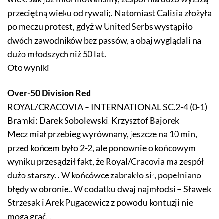
przeciętną wieku od rywali;. Natomiast Calisia złożyła
po meczu protest, gdyż w United Serbs wystąpiło
dwóch zawodników bez passów, a obaj wyglądali na
dużo młodszych niż 50 lat.
Oto wyniki
Over-50 Division Red
ROYAL/CRACOVIA – INTERNATIONAL SC.2-4 (0-1)
Bramki: Darek Sobolewski, Krzysztof Bajorek
Mecz miał przebieg wyrównany, jeszcze na 10 min,
przed końcem było 2-2, ale ponownie o końcowym
wyniku przesądził fakt, że Royal/Cracovia ma zespół
dużo starszy. . W końcówce zabrakło sił, popełniano
błędy w obronie.. W dodatku dwaj najmłodsi – Sławek
Strzesak i Arek Pugacewicz z powodu kontuzji nie
mogą grać. .