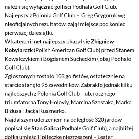
naleźli się wyłącznie golfiści Podhala Golf Club.
Najlepszy z Polonia Golf Club – Greg Grygoruk wg
nieoficjalnych rezultatów, zajął miejsce pod koniec
pierwszej dziesiątki.
W kategorii net najlepszy okazał się
Zbigniew
Kobylarczk
(Polish American Golf Club) przed Stanem
Kowalczykiem i Bogdanem Sucheckim ( obaj Podhale
Golf Club).
Zgłoszonych zostało 103 golfistów, ostatecznie na
starcie stanęło 96 zawodników. Zabrakło jednak kilku
najlepszych z Polonia Golf Club – ub, rocznego
triumfatoraa Tony Holoviy, Marcina Szostaka, Marka
Bidusa i Jacka Kusznerko.
Najdalszym uderzeniem na odległość 320 jardów
popisał się
Stan Galica
(Podhale Golf Club), a najbliżej
dołka umieścili piłeczkę niezrzeszeni – Lester