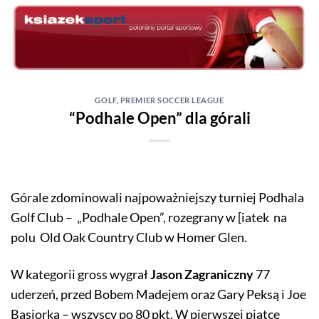
Skip
to
content
GOLF
,
PREMIER SOCCER LEAGUE
“Podhale Open” dla górali
Górale zdominowali najpoważniejszy turniej Podhala
Golf Club – „Podhale Open”, rozegrany w [iatek na
polu Old Oak Country Club w Homer Glen.
W kategorii gross wygrał
Jason Zagraniczny
77
uderzeń, przed Bobem Madejem oraz Gary Peksą i Joe
Basiorką – wszyscy po 80 pkt. W pierwszej piątce