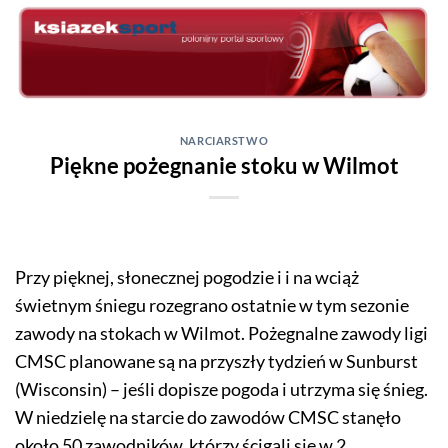
Skip
to
content
NARCIARSTWO
Piękne pożegnanie stoku w Wilmot
Przy pięknej, słonecznej pogodzie i i na wciąż
świetnym śniegu rozegrano ostatnie w tym sezonie
zawody na stokach w Wilmot. Pożegnalne zawody ligi
CMSC planowane są na przyszły tydzień w Sunburst
(Wisconsin) – jeśli dopisze pogoda i utrzyma się śnieg.
W niedzielę na starcie do zawodów CMSC stanęło
około 50 zawodników, którzy ścigali się w 2