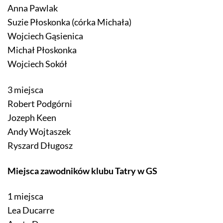
Anna Pawlak
Suzie Płoskonka (córka Michała)
Wojciech Gąsienica
Michał Płoskonka
Wojciech Sokół
3 miejsca
Robert Podgórni
Jozeph Keen
Andy Wojtaszek
Ryszard Długosz
Miejsca zawodników klubu Tatry w GS
1 miejsca
Lea Ducarre