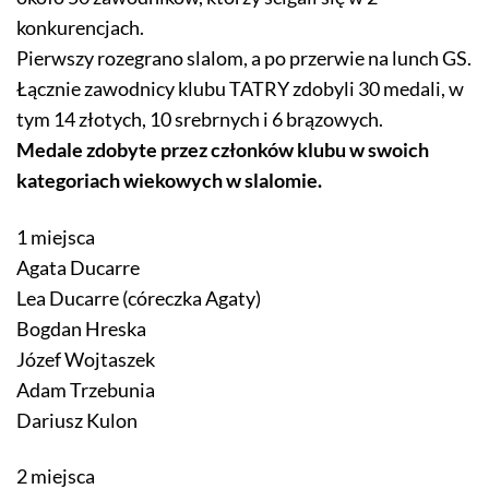
konkurencjach.
Pierwszy rozegrano slalom, a po przerwie na lunch GS.
Łącznie zawodnicy klubu TATRY zdobyli 30 medali, w
tym 14 złotych, 10 srebrnych i 6 brązowych.
Medale zdobyte przez członków klubu w swoich
kategoriach wiekowych w slalomie.
1 miejsca
Agata Ducarre
Lea Ducarre (córeczka Agaty)
Bogdan Hreska
Józef Wojtaszek
Adam Trzebunia
Dariusz Kulon
2 miejsca