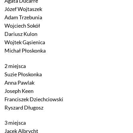
Agata Ducarre
Józef Wojtaszek
Adam Trzebunia
Wojciech Sokół
Dariusz Kulon
Wojtek Gąsienica
Michał Płoskonka
2 miejsca
Suzie Płoskonka
Anna Pawlak
Joseph Keen
Franciszek Dziechciowski
Ryszard Długosz
3 miejsca
Jacek Albrycht