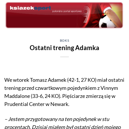
Skip
to
content
BOKS
Ostatni trening Adamka
We wtorek Tomasz Adamek (42-1, 27 KO) miał ostatni
trening przed czwartkowym pojedynkiem z Vinnym
Maddalone (33-6, 24 KO). Pięściarze zmierzą się w
Prudential Center w Newark.
– Jestem przygotowany na ten pojedynek w stu
procentach. Dzisiaj miałem był ostatni dzień mojego