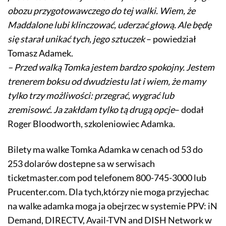
obozu przygotowawczego do tej walki. Wiem, że
Maddalone lubi klinczować, uderzać głową. Ale będę
się starał unikać tych, jego sztuczek
– powiedział
Tomasz Adamek.
– Przed walką Tomka jestem bardzo spokojny. Jestem
trenerem boksu od dwudziestu lat i wiem, że mamy
tylko trzy możliwości: przegrać, wygrać lub
zremisowć. Ja zakłdam tylko tą drugą opcje
– dodał
Roger Bloodworth, szkoleniowiec Adamka.
Bilety ma walke Tomka Adamka w cenach od 53 do
253 dolarów dostepne sa w serwisach
ticketmaster.com pod telefonem 800-745-3000 lub
Prucenter.com. Dla tych,którzy nie moga przyjechac
na walke adamka moga ja obejrzec w systemie PPV: iN
Demand, DIRECTV, Avail-TVN and DISH Network w