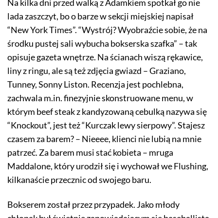
Na kilka dni przed walką z Adamkiem spotkał go nie
lada zaszczyt, bo o barze w sekcji miejskiej napisał
“New York Times”. “Wystrój? Wyobraźcie sobie, że na
środku pustej sali wybucha bokserska szafka” – tak
opisuje gazeta wnętrze. Na ścianach wiszą rękawice,
liny z ringu, ale są też zdjęcia gwiazd – Graziano,
Tunney, Sonny Liston. Recenzja jest pochlebna,
zachwala m.in. finezyjnie skonstruowane menu, w
którym beef steak z kandyzowaną cebulką nazywa się
“Knockout”, jest też “Kurczak lewy sierpowy”. Stajesz
czasem za barem? – Nieeee, klienci nie lubią na mnie
patrzeć. Za barem musi stać kobieta – mruga
Maddalone, który urodził się i wychował we Flushing,
kilkanaście przecznic od swojego baru.
Bokserem został przez przypadek. Jako młody