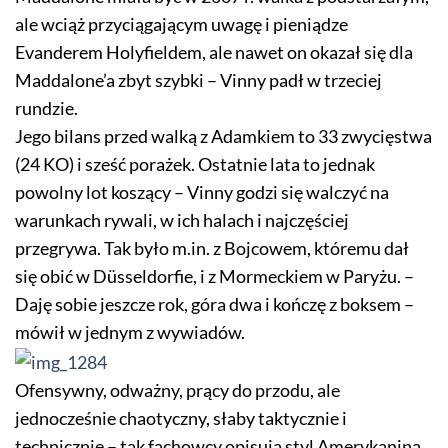
ale wciąż przyciągającym uwagę i pieniądze
Evanderem Holyfieldem, ale nawet on okazał się dla
Maddalone’a zbyt szybki – Vinny padł w trzeciej
rundzie.
Jego bilans przed walką z Adamkiem to 33 zwycięstwa
(24 KO) i sześć porażek. Ostatnie lata to jednak
powolny lot koszący – Vinny godzi się walczyć na
warunkach rywali, w ich halach i najczęściej
przegrywa. Tak było m.in. z Bojcowem, któremu dał
się obić w Düsseldorfie, i z Mormeckiem w Paryżu. –
Daję sobie jeszcze rok, góra dwa i kończę z boksem –
mówił w jednym z wywiadów.
Ofensywny, odważny, prący do przodu, ale
jednocześnie chaotyczny, słaby taktycznie i
technicznie – tak fachowcy opisują styl Amerykanina.