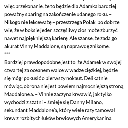
więc przekonanie, że to będzie dla Adamka bardziej
poważny sparing na zakończenie udanego roku. –
Nikogo nie lekceważę – przestrzega Polak, bo dobrze
wie, że w boksie jeden szczęśliwy cios może zburzyć
nawet najpiękniejszą karierę. Ale szanse, że zada go
akurat Vinny Maddalone, są naprawdę znikome.
***
Bardziej prawdopodobne jest to, że Adamek w swojej
czwartej za oceanem walce w wadze ciężkiej, będzie
się mógł pokusić o pierwszy nokaut. Delikatnie
mówiąc, obrona nie jest bowiem najmocniejszą stroną
Maddalone’a. – Vinnie zaczyna krwawić, jak tylko
wychodzi z szatni – śmieje się Danny Milano,
sekundant Maddalone’a, który wiele razy tamował
krew z rozbitych łuków brwiowych Amerykanina.