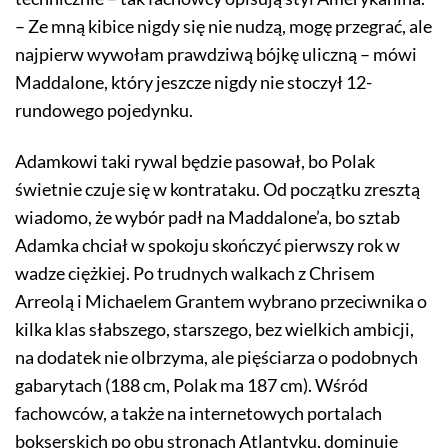
– Ze mną kibice nigdy się nie nudzą, mogę przegrać, ale
najpierw wywołam prawdziwą bójkę uliczną – mówi
Maddalone, który jeszcze nigdy nie stoczył 12-
rundowego pojedynku.
Adamkowi taki rywal będzie pasował, bo Polak
świetnie czuje się w kontrataku. Od początku zresztą
wiadomo, że wybór padł na Maddalone’a, bo sztab
Adamka chciał w spokoju skończyć pierwszy rok w
wadze ciężkiej. Po trudnych walkach z Chrisem
Arreolą i Michaelem Grantem wybrano przeciwnika o
kilka klas słabszego, starszego, bez wielkich ambicji,
na dodatek nie olbrzyma, ale pięściarza o podobnych
gabarytach (188 cm, Polak ma 187 cm). Wśród
fachowców, a także na internetowych portalach
bokserskich po obu stronach Atlantyku, dominuje