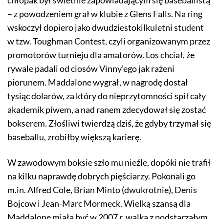
chłopak był świetnie zapowiadającym się baseballistą
– z powodzeniem grał w klubie z Glens Falls. Na ring
wskoczył dopiero jako dwudziestokilkuletni student
w tzw. Toughman Contest, czyli organizowanym przez
promotorów turnieju dla amatorów. Los chciał, że
rywale padali od ciosów Vinny’ego jak rażeni
piorunem. Maddalone wygrał, w nagrodę dostał
tysiąc dolarów, za który do nieprzytomności spił cały
akademik piwem, a nad ranem zdecydował się zostać
bokserem. Złośliwi twierdzą dziś, że gdyby trzymał się
baseballu, zrobiłby większą karierę.
W zawodowym boksie szło mu nieźle, dopóki nie trafił
na kilku naprawdę dobrych pięściarzy. Pokonali go
m.in. Alfred Cole, Brian Minto (dwukrotnie), Denis
Bojcow i Jean-Marc Mormeck. Wielką szansą dla
Maddalone miała być w 2007 r. walka z podstarzałym,