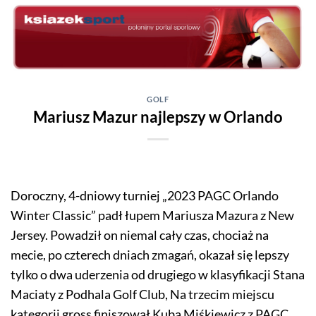
Skip
to
content
GOLF
Mariusz Mazur najlepszy w Orlando
Doroczny, 4-dniowy turniej „2023 PAGC Orlando
Winter Classic” padł łupem Mariusza Mazura z New
Jersey. Powadził on niemal cały czas, chociaż na
mecie, po czterech dniach zmagań, okazał się lepszy
tylko o dwa uderzenia od drugiego w klasyfikacji Stana
Maciaty z Podhala Golf Club, Na trzecim miejscu
kategorii gross finiszował Kuba Miśkiewicz z PAGC,