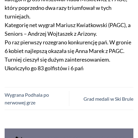
który poprzedno dwa razy triumfował w tych
turniejach.
Kategorię net wygrał Mariusz Kwiatkowski (PAGC), a
Seniors – Andrzej Wojtaszek z Arizony.
Po raz pierwszy rozegrano konkurencję pań. W gronie
6 kobiet najlepszą okazała się Anna Marek z PAGC.
Turniej cieszył się dużym zainteresowaniem.
Ukończyło go 83 golfistów i 6 pań
Wygrana Podhala po
Grad medali w Ski Brule
nerwowej grze