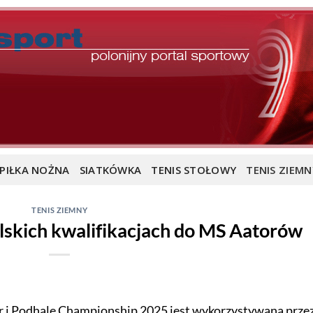
PIŁKA NOŻNA
SIATKÓWKA
TENIS STOŁOWY
TENIS ZIEMN
TENIS ZIEMNY
lskich kwalifikacjach do MS Aatorów
ur i Podhale Championship 2025 jest wykorzystywana prze