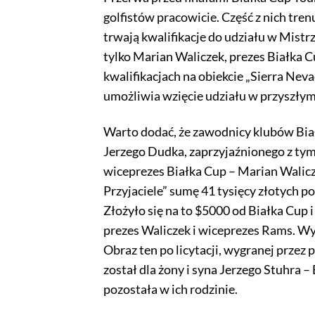
golfistów pracowicie. Część z nich trenu
trwają kwalifikacje do udziału w Mist
tylko Marian Waliczek, prezes Białka 
kwalifikacjach na obiekcie „Sierra Nev
umożliwia wzięcie udziału w przyszłym
Warto dodać, że zawodnicy klubów Białk
Jerzego Dudka, zaprzyjaźnionego z tymi
wiceprezes Białka Cup – Marian Walicze
Przyjaciele” sumę 41 tysięcy złotych po
Złożyło się na to $5000 od Białka Cup i
prezes Waliczek i wiceprezes Rams. Wy
Obraz ten po licytacji, wygranej przez
został dla żony i syna Jerzego Stuhra –
pozostała w ich rodzinie.