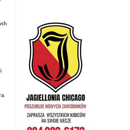
ych
i
ra.