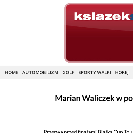
Skip
to
content
HOME
AUTOMOBILIZM
GOLF
SPORTY WALKI
HOKEJ
Marian Waliczek w po
Przerwa przed finałami Białka Cup To