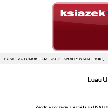
Skip
to
content
HOME
AUTOMOBILIZM
GOLF
SPORTY WALKI
HOKEJ
Luau U
Zgodnie z oczekiwaniami Luau USA łatw