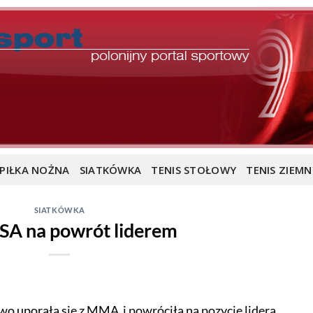
PIŁKA NOŻNA
SIATKÓWKA
TENIS STOŁOWY
TENIS ZIEMN
SIATKÓWKA
SA na powrót liderem
o uporała się z MMA i powróciła na pozycję lidera.