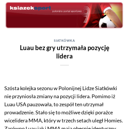
Skip
to
content
SIATKÓWKA
Luau bez gry utrzymała pozycję
lidera
Szósta kolejka sezonu w Polonijnej Lidze Siatkówki
nie przyniosła zmiany na pozycji lidera. Pomimo iż
Luau USA pauzowała, to zespół ten utrzymał
prowadzenie. Stało się to możliwe dzięki porażce
wicelidera MMA, który w trzech setach uległ Homies.
Zarówno Luau jak i MMA mają obecnie identyczny