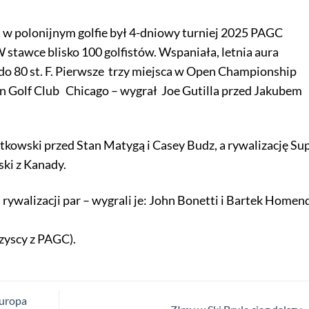
 w polonijnym golfie był 4-dniowy turniej 2025 PAGC
 stawce blisko 100 golfistów. Wspaniała, letnia aura
do 80 st. F. Pierwsze trzy miejsca w Open Championship
 Golf Club Chicago – wygrał Joe Gutilla przed Jakubem
kowski przed Stan Matygą i Casey Budz, a rywalizację Su
ki z Kanady.
 rywalizacji par – wygrali je: John Bonetti i Bartek Homen
zyscy z PAGC).
Europa