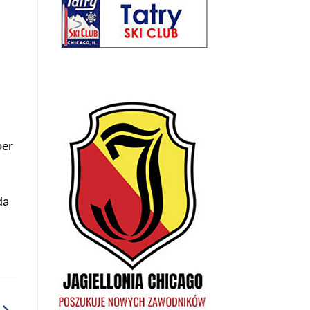
per
da