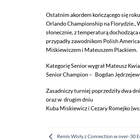
Ostatnim akordem kończącego się roku
Orlando Championship na Florydzie., W
słonecznie, z temperaturą dochodząca 
przypadły zawodnikom Polish American
Miśkiewiczem i Mateuszem Plackiem.
Kategorię Senior wygrał Mateusz Kwiat
Senior Champion – Bogdan Jędrzejews
Zasadniczy turniej poprzedziły dwa dni
oraz w drugim dniu
Kuba Miskiewicz i Cezary Romejko (ws
Remis Wisły z Connection w over-30 