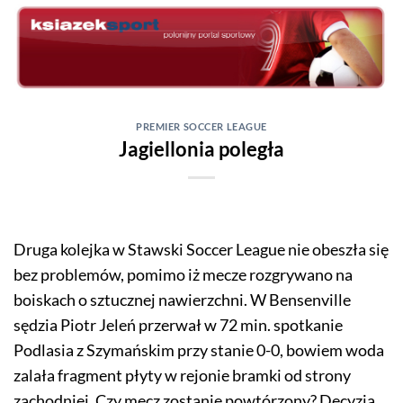
Skip
to
content
PREMIER SOCCER LEAGUE
Jagiellonia poległa
Druga kolejka w Stawski Soccer League nie obeszła się
bez problemów, pomimo iż mecze rozgrywano na
boiskach o sztucznej nawierzchni. W Bensenville
sędzia Piotr Jeleń przerwał w 72 min. spotkanie
Podlasia z Szymańskim przy stanie 0-0, bowiem woda
zalała fragment płyty w rejonie bramki od strony
zachodniej. Czy mecz zostanie powtórzony? Decyzja