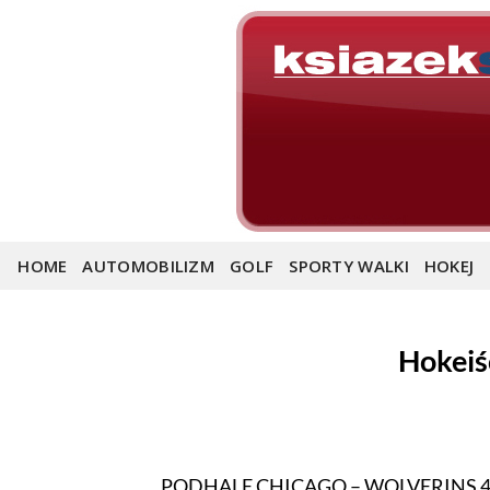
Skip
to
content
HOME
AUTOMOBILIZM
GOLF
SPORTY WALKI
HOKEJ
Hokeiś
PODHALE CHICAGO – WOLVERINS 4-3 (