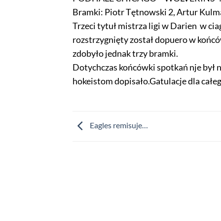
Bramki: Piotr Tętnowski 2, Artur Kulm
Trzeci tytuł mistrza ligi w Darien w cia
rozstrzygnięty został dopuero w końców
zdobyło jednak trzy bramki.
Dotychczas końcówki spotkań nje był 
hokeistom dopisało.Gatulacje dla całe
Eagles remisuje…