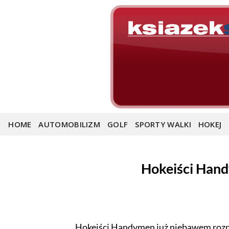
Skip
to
content
HOME
AUTOMOBILIZM
GOLF
SPORTY WALKI
HOKEJ
Hokeiści Han
Hokeiści Handymen już niebawem roz