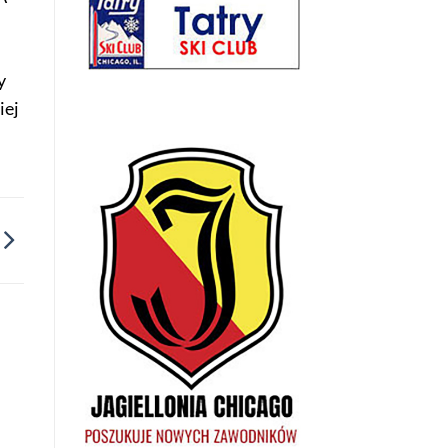
y
iej