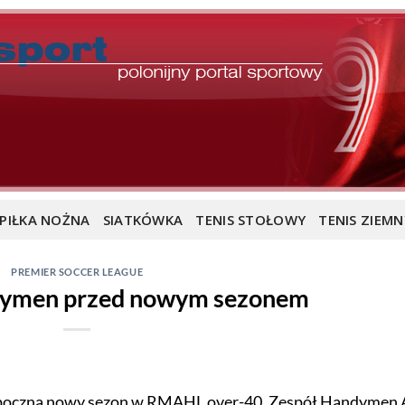
PIŁKA NOŻNA
SIATKÓWKA
TENIS STOŁOWY
TENIS ZIEMN
PREMIER SOCCER LEAGUE
dymen przed nowym sezonem
poczną nowy sezon w RMAHL over-40. Zespół Handymen 