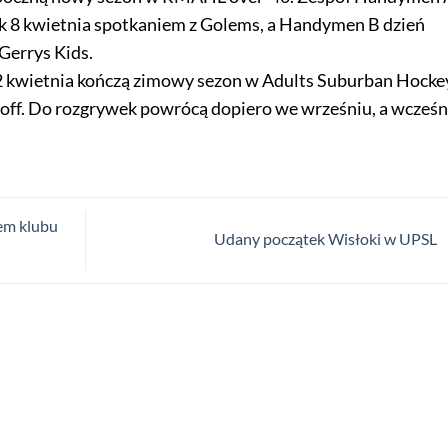
ek 8 kwietnia spotkaniem z Golems, a Handymen B dzień
 Gerrys Kids.
2 kwietnia kończą zimowy sezon w Adults Suburban Hocke
off. Do rozgrywek powrócą dopiero we wrześniu, a wcześn
em klubu
Udany początek Wisłoki w UPSL