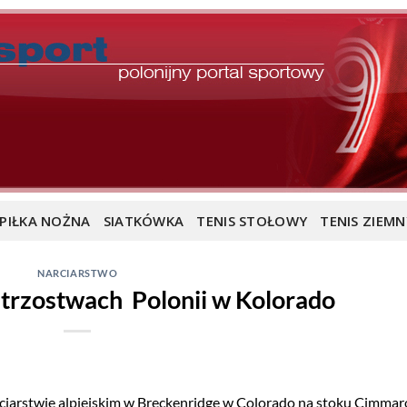
PIŁKA NOŻNA
SIATKÓWKA
TENIS STOŁOWY
TENIS ZIEMN
NARCIARSTWO
trzostwach Polonii w Kolorado
ciarstwie alpiejskim w Breckenridge w Colorado na stoku Cimma