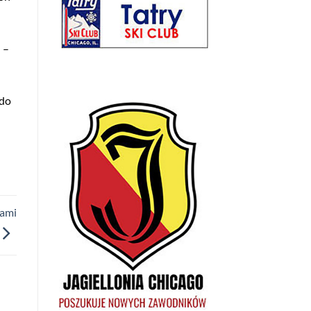
 –
 do
rami