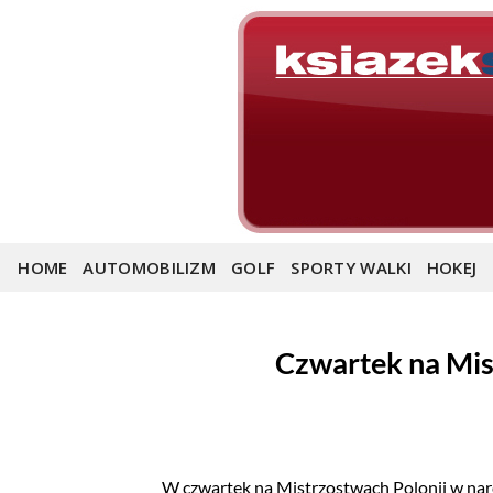
Skip
to
content
HOME
AUTOMOBILIZM
GOLF
SPORTY WALKI
HOKEJ
Czwartek na Mis
W czwartek na Mistrzostwach Polonii w nar