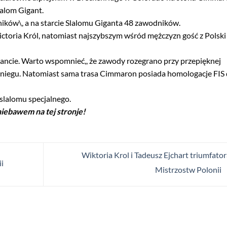
lalom Gigant.
ików\, a na starcie Slalomu Giganta 48 zawodników.
ictoria Król, natomiast najszybszym wśród mężczyzn gość z Polski
gancie. Warto wspomnieć,, że zawody rozegrano przy przepięknej
śniegu. Natomiast sama trasa Cimmaron posiada homologacje FIS
slalomu specjalnego.
niebawem na tej stronje!
Wiktoria Krol i Tadeusz Ejchart triumfato
i
Mistrzostw Polonii