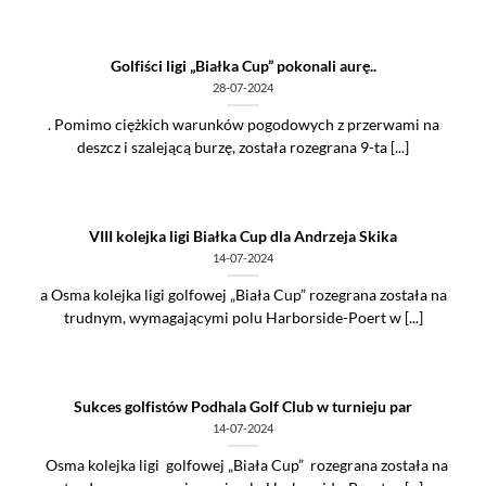
Golfiści ligi „Białka Cup” pokonali aurę..
28-07-2024
. Pomimo ciężkich warunków pogodowych z przerwami na
deszcz i szalejącą burzę, została rozegrana 9-ta [...]
VIII kolejka ligi Białka Cup dla Andrzeja Skika
14-07-2024
a Osma kolejka ligi golfowej „Biała Cup” rozegrana została na
trudnym, wymagającymi polu Harborside-Poert w [...]
Sukces golfistów Podhala Golf Club w turnieju par
14-07-2024
Osma kolejka ligi golfowej „Biała Cup” rozegrana została na