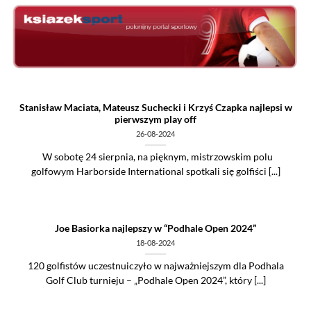
Skip
to
content
Stanisław Maciata, Mateusz Suchecki i Krzyś Czapka najlepsi w
pierwszym play off
26-08-2024
W sobotę 24 sierpnia, na pięknym, mistrzowskim polu
golfowym Harborside International spotkali się golfiści [...]
Joe Basiorka najlepszy w “Podhale Open 2024”
18-08-2024
120 golfistów uczestnuiczyło w najważniejszym dla Podhala
Golf Club turnieju – „Podhale Open 2024”, który [...]