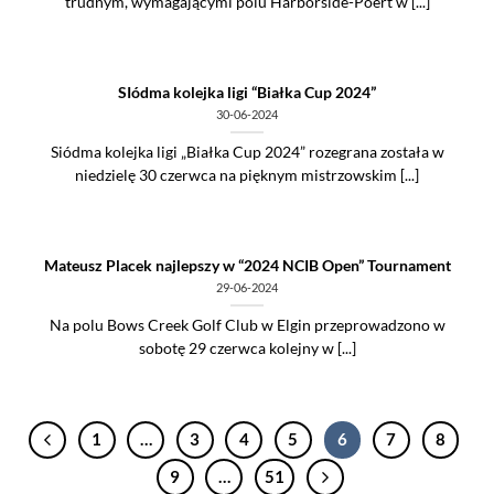
trudnym, wymagającymi polu Harborside-Poert w [...]
SIódma kolejka ligi “Białka Cup 2024”
30-06-2024
Siódma kolejka ligi „Białka Cup 2024” rozegrana została w
niedzielę 30 czerwca na pięknym mistrzowskim [...]
Mateusz Placek najlepszy w “2024 NCIB Open” Tournament
29-06-2024
Na polu Bows Creek Golf Club w Elgin przeprowadzono w
sobotę 29 czerwca kolejny w [...]
1
…
3
4
5
6
7
8
9
…
51