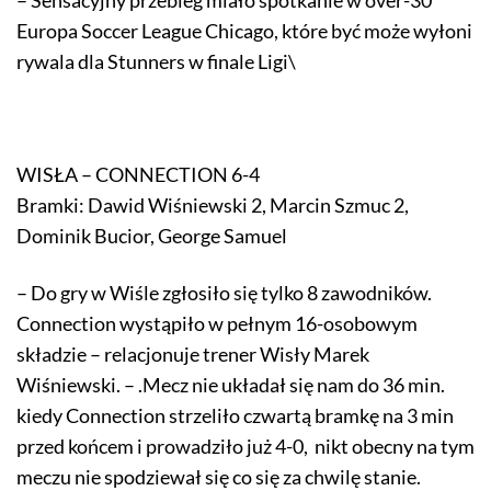
– Sensacyjny przebieg miało spotkanie w over-30
Europa Soccer League Chicago, które być może wyłoni
rywala dla Stunners w finale Ligi\
WISŁA – CONNECTION 6-4
Bramki: Dawid Wiśniewski 2, Marcin Szmuc 2,
Dominik Bucior, George Samuel
– Do gry w Wiśle zgłosiło się tylko 8 zawodników.
Connection wystąpiło w pełnym 16-osobowym
składzie – relacjonuje trener Wisły Marek
Wiśniewski. – .Mecz nie układał się nam do 36 min.
kiedy Connection strzeliło czwartą bramkę na 3 min
przed końcem i prowadziło już 4-0, nikt obecny na tym
meczu nie spodziewał się co się za chwilę stanie.