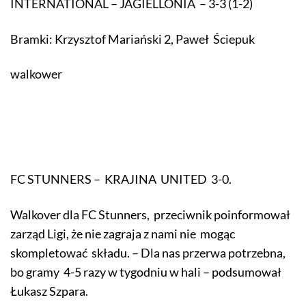
INTERNATIONAL – JAGIELLONIA – 3-3 (1-2)
Bramki: Krzysztof Mariański 2, Paweł Ściepuk
walkower
FC STUNNERS – KRAJINA UNITED 3-0.
Walkover dla FC Stunners, przeciwnik poinformował
zarząd Ligi, że nie zagraja z nami nie mogąc
skompletować składu. – Dla nas przerwa potrzebna,
bo gramy 4-5 razy w tygodniu w hali – podsumował
Łukasz Szpara.