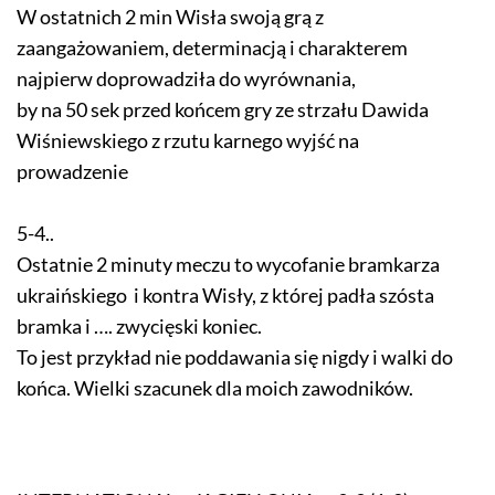
W ostatnich 2 min Wisła swoją grą z
zaangażowaniem, determinacją i charakterem
najpierw doprowadziła do wyrównania,
by na 50 sek przed końcem gry ze strzału Dawida
Wiśniewskiego z rzutu karnego wyjść na
prowadz
5-4..
Ostatnie 2 minuty meczu to wycofanie bramkarza
ukraińskiego i kontra Wisły, z której padła szósta
bramka i …. zwycięski koniec.
To jest przykład nie poddawania się nigdy i walki do
końca. Wielki szacunek dla moich zawodników.