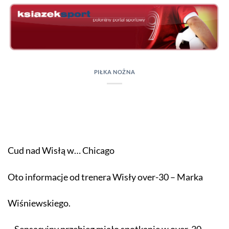
Skip
to
content
PIŁKA NOŻNA
Cud nad Wisłą w… Chicago
Oto informacje od trenera Wisły over-30 – Marka
Wiśniewskiego.