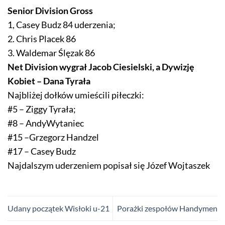
Senior Division Gross
1, Casey Budz 84 uderzenia;
2. Chris Placek 86
3. Waldemar Ślęzak 86
Net Division wygrał Jacob Ciesielski, a Dywizję
Kobiet – Dana Tyrała
Najbliżej dołków umieścili piłeczki:
#5 – Ziggy Tyrała;
#8 – AndyWytaniec
#15 –Grzegorz Handzel
#17 – Casey Budz
Najdalszym uderzeniem popisał się Józef Wojtaszek
Udany początek Wisłoki u-21
Porażki zespołów Handymen