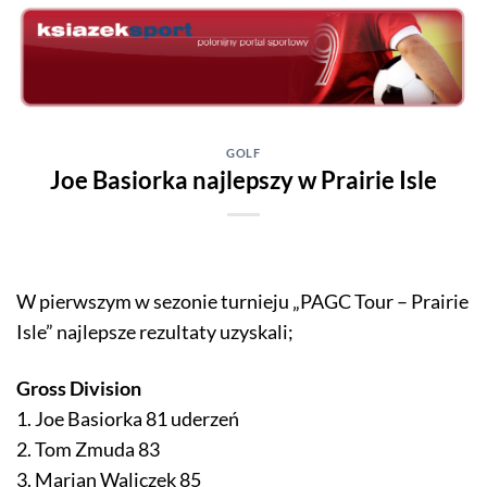
Skip
to
content
GOLF
Joe Basiorka najlepszy w Prairie Isle
W pierwszym w sezonie turnieju „PAGC Tour – Prairie
Isle” najlepsze rezultaty uzyskali;
Gross Division
1. Joe Basiorka 81 uderzeń
2. Tom Zmuda 83
3. Marian Waliczek 85